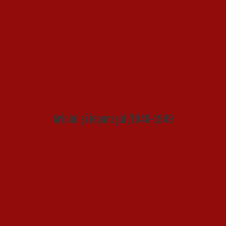
Ariciul și iepurașul /1948-1949