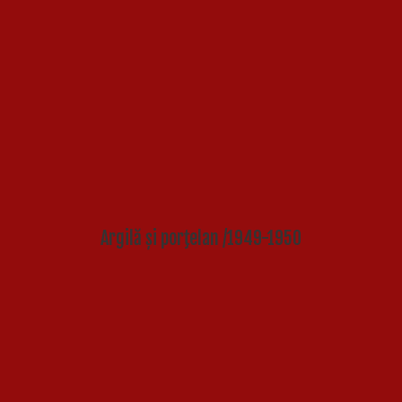
Argilă și porţelan /1949-1950