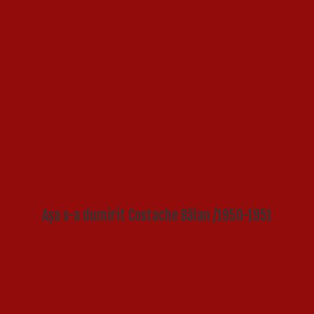
Așa s-a dumirit Costache Bălan /1950-1951