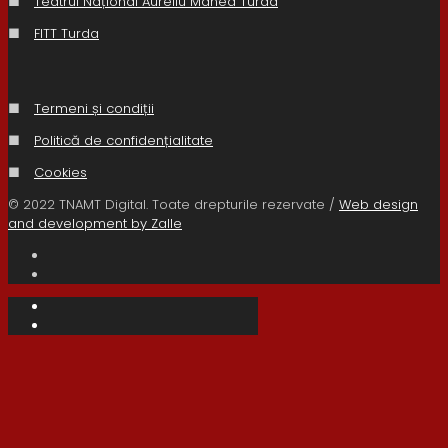
■
Teatrul Național Aureliu Manea Turda
■
FITT Turda
■
Termeni și condiții
■
Politică de confidențialitate
■
Cookies
© 2022 TNAMT Digital. Toate drepturile rezervate /
Web design
and development by Zalle