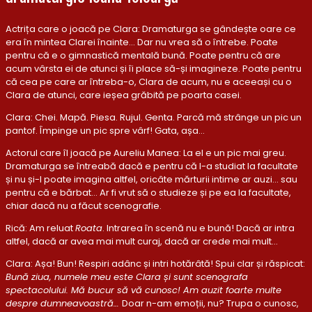
Actrița care o joacă pe Clara: Dramaturga se gândește oare ce
era în mintea Clarei înainte... Dar nu vrea să o întrebe. Poate
pentru că e o gimnastică mentală bună. Poate pentru că are
acum vârsta ei de atunci și îi place să-și imagineze. Poate pentru
că cea pe care ar întreba-o, Clara de acum, nu e aceeași cu o
Clara de atunci, care ieșea grăbită pe poarta casei.
Clara: Chei. Mapă. Piesa. Rujul. Genta. Parcă mă strânge un pic un
pantof. Împinge un pic spre vârf! Gata, așa…
Actorul care îl joacă pe Aureliu Manea: La el e un pic mai greu.
Dramaturga se întreabă dacă e pentru că l-a studiat la facultate
și nu și-l poate imagina altfel, oricâte mărturii intime ar auzi… sau
pentru că e bărbat… Ar fi vrut să o studieze și pe ea la facultate,
chiar dacă nu a făcut scenografie.
Rică: Am reluat
Roata
. Intrarea în scenă nu e bună! Dacă ar intra
altfel, dacă ar avea mai mult curaj, dacă ar crede mai mult…
Clara: Așa! Bun! Respiri adânc și intri hotărâtă! Spui clar și răspicat:
Bună ziua, numele meu este Clara și sunt scenografa
spectacolului.
Mă bucur să vă cunosc! Am auzit foarte multe
despre dumneavoastră…
Doar n-am emoții, nu? Trupa o cunosc,