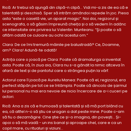
Rică: Ar trebui să ajungă din clipă-n clipă… Vidi mi-a zis de ea că e
talentată și deschisă. Sper să intrăm amândoi repede în joc. Piesa
asta “este o casetă vie, un aparat magic”. Noi doi, regizorul și
scenografa, o să găsim împreună cheița și o să vedem în adânc
ce intensitate are privirea lui Valentin Munteanu. “Şi poate o să
aflăm odată ce culoare au ochii acestui om.”
Clara: De ce îmi tremură mâinile pe balustradă? Ce, Doamne,
am? Clara! Adună-te odată!
Actrița care o joacă pe Clara: Poate că dramaturga a inventat
asta. Poate că, în ziua aia, Clara nu s-a gândit la nimic altceva în
afară de text și de pantoful care o strângea puțin la vârf.
Actorul care îl joacă pe Aureliu Manea: Poate că el, regizorul, era
perfect stăpân pe tot ce se întâmpla. Poate că dincolo de șarmul
lui personal nu mai era nevoie de nicio încercare de a-i cuceri pe
actori.
Rică: Ana a zis că e frumoasă și talentată și să mă port blând cu
ea, că altfel n-o să știu ce uragan a dat peste mine. Poate c-am
să fiu o dezamăgire. Cine știe ce și-o imagina, din povești… Și-
apoi o să mă vadă - un ins banal și aproape chel, care e ca un
copil mare, cu ritualuri și viziuni…