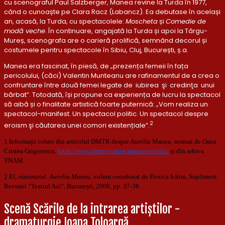
cu scenograful Paul Salzberger, Manea revine la Turda în 1977,
când o cunoaște pe Clara Racz (Labancz). Ea debutase în același
an, acasă, la Turda, cu spectacolele:
Moscheta
și
Comedie de
modă veche
. În continuare, angajată la Turda și apoi la Târgu-
Mureș, scenografa are o carieră prolifică, semnând decorul și
costumele pentru spectacole în Sibiu, Cluj, București, ș.a.
Manea era fascinat, în piesă, de „prezența femeii în fața
pericolului, (căci) Valentin Munteanu are rafinamentul de a crea o
confruntare între două femei legate de iubirea şi credinţa unui
bărbat”. Totodată, își propune ca experiența de lucru la spectacol
să aibă și o finalitate artistică foarte puternică: „Vom realiza un
spectacol-manifest. Un spectacol politic. Un spectacol despre
2
eroism şi căutarea unei comori existențiale”
.
1 Informații colate din articolul DMTR despre Aureliu Manea, semnat de Oana
Cristea Grigorescu,
https://www.dmtr.ro/artist/manea-aureliu/
și din arhiva
TNAM.
2
El, vizionarul. Aureliu Manea
, volum coordonat de Florica Ichim, Supliment
Revistei “Teatrul Azi”, București, 2000, pp. 37-38.
Scenă Scările de la intrarea artiștilor -
dramaturgie Ioana Toloargă