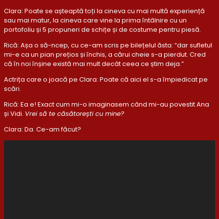
Clara: Poate se așteaptă toți la cineva cu mai multă experiență
sau mai matur, la cineva care vine la prima întâlnire cu un
portofoliu și 5 propuneri de schițe și de costume pentru piesă.
Rică: Așa o să-ncep, cu ce-am scris pe bilețelul ăsta: “dar sufletul
mi-e ca un pian prețios și închis, a cărui cheie s-a pierdut. Cred
că în noi înșine există mai mult decât ceea ce știm deja.”
Actrița care o joacă pe Clara: Poate că aici el s-a împiedicat pe
scări.
Rică: Ea e! Exact cum mi-o imaginasem când mi-au povestit Ana
și Vidi.
Vrei să te căsătorești cu mine?
Clara: Da. Ce-am făcut?