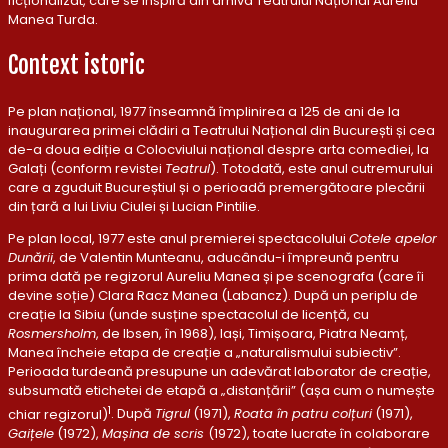
ficționalizat, care se inspiră din arhiva Teatrului Național Aureliu
Manea Turda.
Context istoric
Pe plan național, 1977 înseamnă împlinirea a 125 de ani de la
inaugurarea primei clădiri a Teatrului Național din București și cea
de-a doua ediție a Colocviului național despre arta comediei, la
Galați (conform revistei
Teatrul
). Totodată, este anul cutremurului
care a zguduit Bucureștiul și o perioadă premergătoare plecării
din țară a lui Liviu Ciulei și Lucian Pintilie.
Pe plan local, 1977 este anul premierei spectacolului
Cotele apelor
Dunării
, de Valentin Munteanu, aducându-i împreună pentru
prima dată pe regizorul Aureliu Manea și pe scenografa (care îi
devine soție) Clara Racz Manea (Labancz). După un periplu de
creație la Sibiu (unde susține spectacolul de licență, cu
Rosmersholm
, de Ibsen, în 1968), Iași, Timișoara, Piatra Neamț,
Manea încheie etapa de creație a „naturalismului subiectiv”.
Perioada turdeană presupune un adevărat laborator de creație,
subsumată etichetei de etapă a „distanțării” (așa cum o numește
1
chiar regizorul)
. După
Tigrul
(1971),
Roata în patru colțuri
(1971),
Gaițele
(1972),
Mașina de scris
(1972), toate lucrate în colaborare