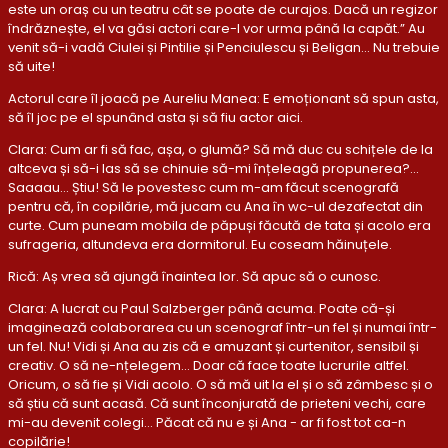
este un oraș cu un teatru cât se poate de curajos. Dacă un regizor
îndrăznește, el va găsi actori care-l vor urma până la capăt.” Au
venit să-i vadă Ciulei și Pintilie și Penciulescu și Beligan… Nu trebuie
să uite!
Actorul care îl joacă pe Aureliu Manea: E emoționant să spun asta,
să îl joc pe el spunând asta și să fiu actor aici.
Clara: Cum ar fi să fac, așa, o glumă? Să mă duc cu schițele de la
altceva și să-i las să se chinuie să-mi înțeleagă propunerea?...
Saaaau… Știu! Să le povestesc cum m-am făcut scenografă
pentru că, în copilărie, mă jucam cu Ana în wc-ul dezafectat din
curte. Cum puneam mobila de păpuși făcută de tata și acolo era
sufrageria, altundeva era dormitorul. Eu coseam hăinuțele.
Rică: Aș vrea să ajungă înaintea lor. Să apuc să o cunosc.
Clara: A lucrat cu Paul Salzberger până acuma. Poate că-și
imaginează colaborarea cu un scenograf într-un fel și numai într-
un fel. Nu! Vidi și Ana au zis că e amuzant și curtenitor, sensibil și
creativ. O să ne-nțelegem… Doar că face toate lucrurile altfel.
Oricum, o să fie și Vidi acolo. O să mă uit la el și o să zâmbesc și o
să știu că sunt acasă. Că sunt înconjurată de prieteni vechi, care
mi-au devenit colegi… Păcat că nu e și Ana - ar fi fost tot ca-n
copilărie!