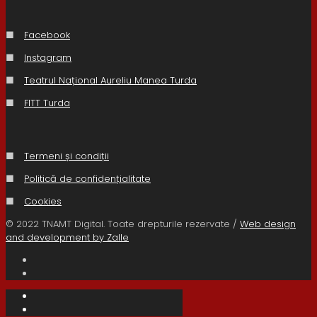
■
Facebook
■
Instagram
■
Teatrul Național Aureliu Manea Turda
■
FITT Turda
■
Termeni și condiții
■
Politică de confidențialitate
■
Cookies
© 2022 TNAMT Digital. Toate drepturile rezervate /
Web design
and development by Zalle