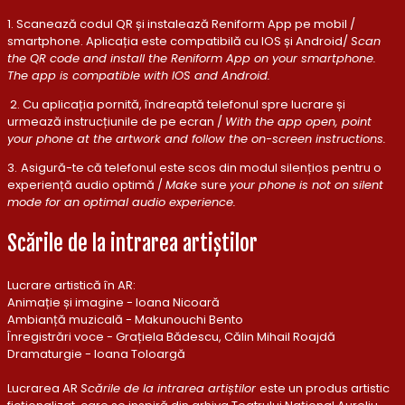
1. Scanează codul QR și instalează Reniform App pe mobil /
smartphone. Aplicația este compatibilă cu IOS și Android/
Scan
the QR code and install the Reniform App on your smartphone.
The app is compatible with IOS and Android.
2.
Cu aplicația pornită, îndreaptă telefonul spre lucrare și
urmează instrucțiunile de pe ecran /
With the app open, point
your phone at the artwork and follow the on-screen instructions.
3.
Asigură-te că telefonul este scos din modul silențios pentru o
experiență audio optimă /
Make
sure
your phone is not on silent
mode for an optimal audio experience.
Scările de la intrarea artiștilor
Lucrare artistică în AR:
Animație și imagine - Ioana Nicoară
Ambianță muzicală - Makunouchi Bento
Înregistrări voce - Grațiela Bădescu, Călin Mihail Roajdă
Dramaturgie - Ioana Toloargă
Lucrarea AR
Scările de la intrarea artiștilor
este un produs artistic