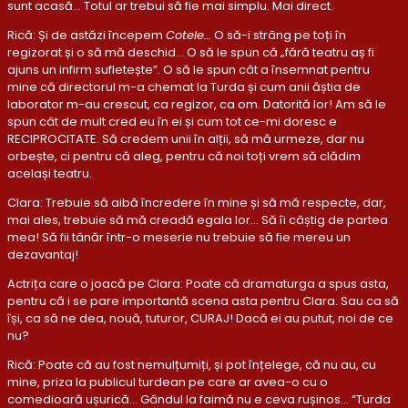
sunt acasă… Totul ar trebui să fie mai simplu. Mai direct.
Rică: Și de astăzi începem
Cotele…
O să-i strâng pe toți în
regizorat și o să mă deschid… O să le spun că „fără teatru aș fi
ajuns un infirm sufletește”. O să le spun cât a însemnat pentru
mine că directorul m-a chemat la Turda și cum anii ăștia de
laborator m-au crescut, ca regizor, ca om. Datorită lor! Am să le
spun cât de mult cred eu în ei și cum tot ce-mi doresc e
RECIPROCITATE. Să credem unii în alții, să mă urmeze, dar nu
orbește, ci pentru că aleg, pentru că noi toți vrem să clădim
același teatru.
Clara: Trebuie să aibă încredere în mine și să mă respecte, dar,
mai ales, trebuie să mă creadă egala lor… Să îi câștig de partea
mea! Să fii tânăr într-o meserie nu trebuie să fie mereu un
dezavantaj!
Actrița care o joacă pe Clara: Poate că dramaturga a spus asta,
pentru că i se pare importantă scena asta pentru Clara. Sau ca să
își, ca să ne dea, nouă, tuturor, CURAJ! Dacă ei au putut, noi de ce
nu?
Rică: Poate că au fost nemulțumiți, și pot înțelege, că nu au, cu
mine, priza la publicul turdean pe care ar avea-o cu o
comedioară ușurică… Gândul la faimă nu e ceva rușinos… “Turda