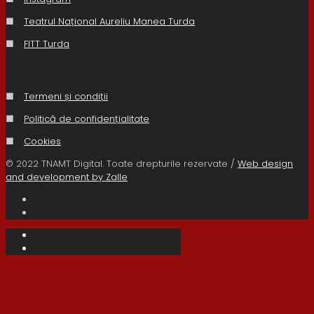
■
Teatrul Național Aureliu Manea Turda
■
FITT Turda
■
Termeni și condiții
■
Politică de confidențialitate
■
Cookies
© 2022 TNAMT Digital. Toate drepturile rezervate /
Web design
and development by Zalle