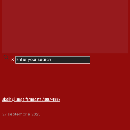
✕
Aladin și lampa fermecată /1997-1998
27 septembrie 2025