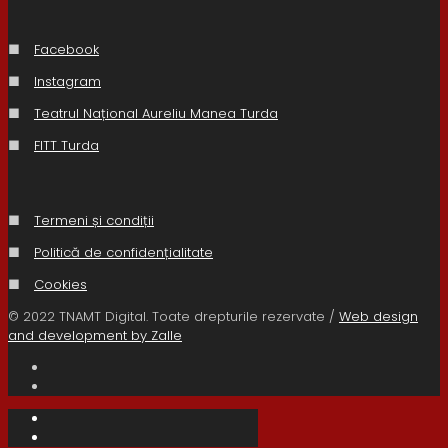
■
Facebook
■
Instagram
■
Teatrul Național Aureliu Manea Turda
■
FITT Turda
■
Termeni și condiții
■
Politică de confidențialitate
■
Cookies
© 2022 TNAMT Digital. Toate drepturile rezervate /
Web design
and development by Zalle