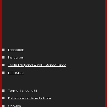
■
Facebook
■
Instagram
■
Teatrul Național Aureliu Manea Turda
■
FITT Turda
■
Termeni și condiții
■
Politică de confidențialitate
■
Cookies