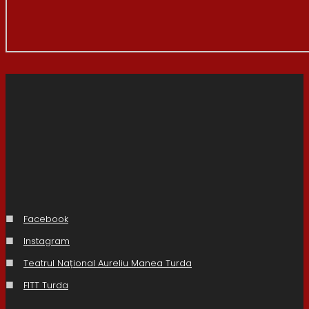
■
Facebook
■
Instagram
■
Teatrul Național Aureliu Manea Turda
■
FITT Turda