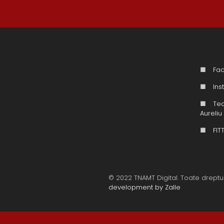
■
Fa
■
In
■
Tea
Aureli
■
FIT
© 2022 TNAMT Digital. Toate dreptu
development by Zalle