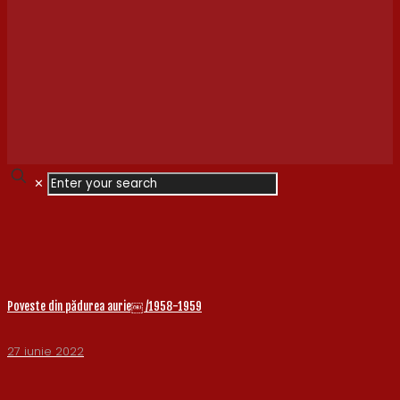
✕
Poveste din pădurea aurie￼ /1958-1959
27 iunie 2022