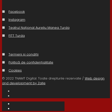
■
Facebook
■
Instagram
■
Teatrul Național Aureliu Manea Turda
■
FITT Turda
■
Termeni și condiții
■
Politică de confidențialitate
■
Cookies
© 2022 TNAMT Digital. Toate drepturile rezervate /
Web design
and development by Zalle