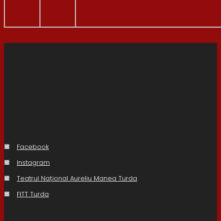
■
Facebook
■
Instagram
■
Teatrul Național Aureliu Manea Turda
■
FITT Turda