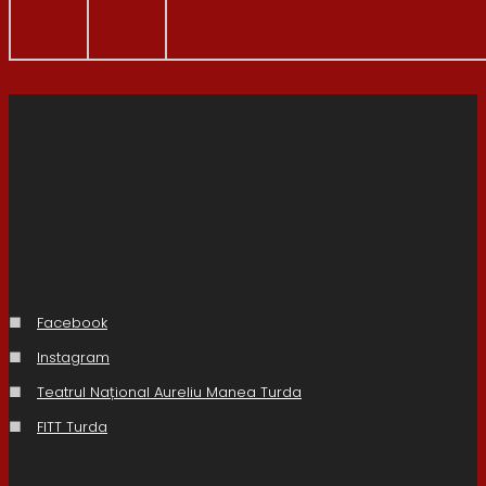
■
Facebook
■
Instagram
■
Teatrul Național Aureliu Manea Turda
■
FITT Turda