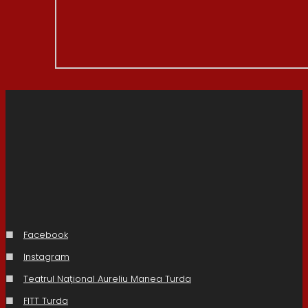
■
Facebook
■
Instagram
■
Teatrul Național Aureliu Manea Turda
■
FITT Turda