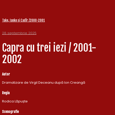
Take, Ianke și Cadîr /2000-2001
28 septembrie 2025
Capra cu trei iezi / 2001-
2002
Autor
Dramatizare de Virgil Deceanu după Ion Creangă
Regia
Rodica Lăpuște
Scenografie