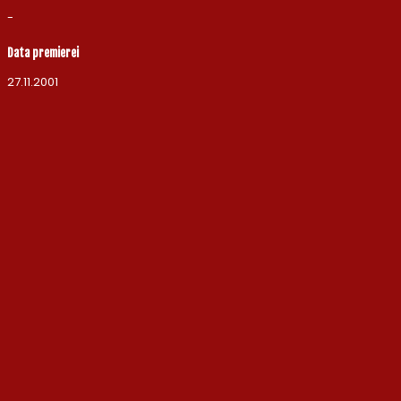
-
Data premierei
27.11.2001