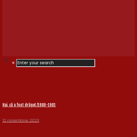
✕
Hai, că a fost drăguţ /1980-1981
12 noiembrie 2023